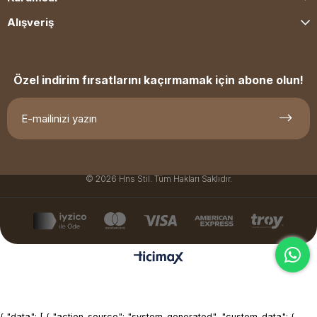
Alışveriş
Özel indirim fırsatlarını kaçırmamak için abone olun!
© 2026 Hns Stil. Tüm Hakları Saklıdır.
{ "data": [ { "action_source": "system_generated", "custom_data": {