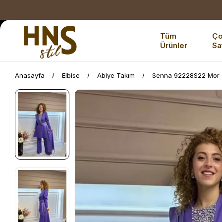
Tüm
Ç
Ürünler
Sa
Anasayfa
Elbise
Abiye Takım
Senna 92228S22 Mor 