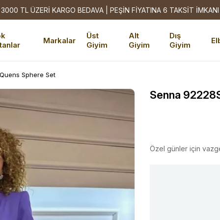
3000 TL ÜZERİ KARGO BEDAVA | PEŞİN FİYATINA 6 TAKSİT İMKANI
ok
Üst
Alt
Dış
Markalar
El
tanlar
Giyim
Giyim
Giyim
Quens Sphere Set
Senna 92228S
Özel günler için vazg