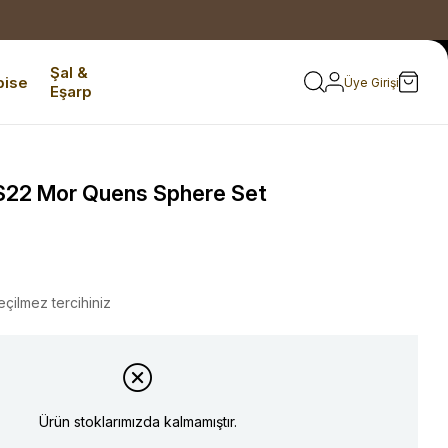
Şal &
bise
Üye Girişi
Eşarp
22 Mor Quens Sphere Set
eçilmez tercihiniz
Ürün stoklarımızda kalmamıştır.